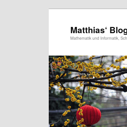
Zum
Zum
Inhalt
sekundären
wechseln
Inhalt
Matthias‘ Blo
wechseln
Mathematik und Informatik, Sch